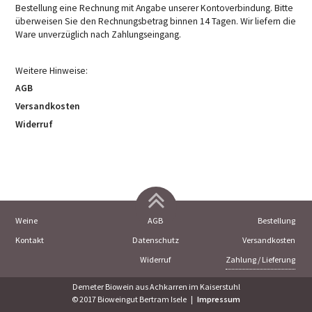
Bestellung eine Rechnung mit Angabe unserer Kontoverbindung. Bitte
überweisen Sie den Rechnungsbetrag binnen 14 Tagen. Wir liefern die
Ware unverzüglich nach Zahlungseingang.
Weitere Hinweise:
AGB
Versandkosten
Widerruf
Navigation
Navigation
Navi
Weine
AGB
Bestellung
überspringen
überspringen
über
Kontakt
Datenschutz
Versandkosten
Widerruf
Zahlung / Lieferung
Demeter Biowein aus Achkarren im Kaiserstuhl
© 2017 Bioweingut Bertram Isele |
Impressum